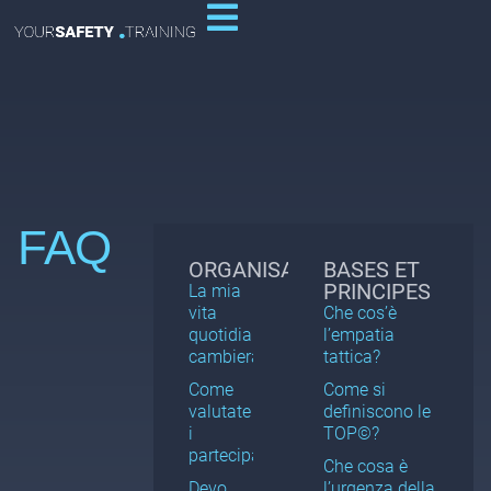
FAQ
ORGANISATION
BASES ET
PRINCIPES
La mia
vita
Che cos’è
quotidiana
l’empatia
cambierà?
tattica?
Come
Come si
valutate
definiscono le
i
TOP©?
partecipanti?
Che cosa è
Devo
l’urgenza della