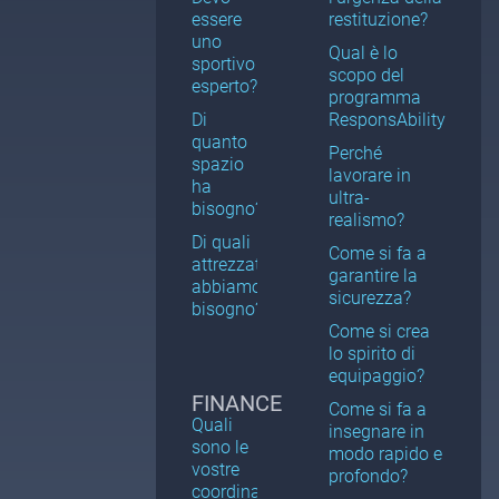
essere
restituzione?
uno
Qual è lo
sportivo
scopo del
esperto?
programma
Di
ResponsAbility?
quanto
Perché
spazio
lavorare in
ha
ultra-
bisogno?
realismo?
Di quali
Come si fa a
attrezzature
garantire la
abbiamo
sicurezza?
bisogno?
Come si crea
lo spirito di
equipaggio?
FINANCE
Come si fa a
Quali
insegnare in
sono le
modo rapido e
vostre
profondo?
coordinate