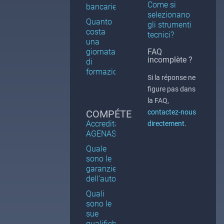
Come si
bancarie?
selezionano
Quanto
gli strumenti
costa
tecnici?
una
giornata
FAQ
incomplète ?
di
formazione?
Si la réponse ne
figure pas dans
la FAQ,
COMPÉTENCES
contactez-nous
Accreditamento
directement
.
AGENAS
Quale
sono le
garanzie
dell’autodifesa?
Quali
sono le
sue
qualifiche?