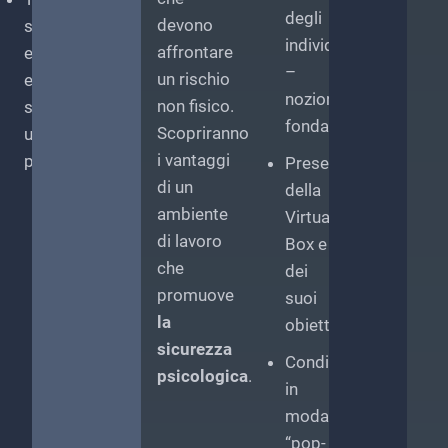
far
degli
devono
separare,
ro
individui
affrontare
espellere
–
bbandonare
un rischio
e
nozioni
non fisico.
sganciare
fondamentali
osizione
Scopriranno
una
ifensiva
i vantaggi
persona
Presentazione
ome
di un
della
nica
ambiente
Virtual
isposta
di lavoro
Box e
e
che
dei
dottare
promuove
suoi
n
la
obiettivi
rotocollo
sicurezza
omune
Condivisione
psicologica
.
in
estione
modalità
ei
“pop-