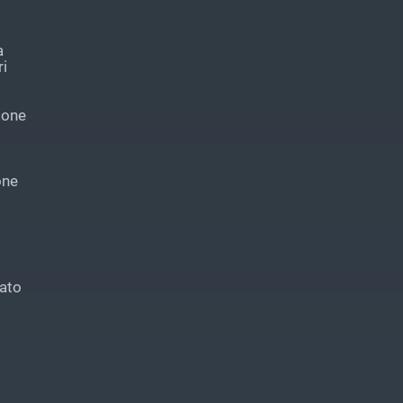
a
i
ione
one
ato