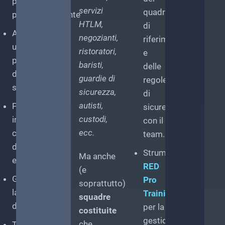
proteggersi
gressività,
servizi
quadro
psicologicamente
olenza,
HTLM,
di
Adottare
nflitto
negozianti,
riferimento
una
ristoratori,
e
postura
utalità
baristi,
delle
di
guardie di
regole
apire
sicurezza
sicurezza,
di
osa
autisti,
Proteggersi
sicurezza
i
custodi,
in
con il
ppartiene,
e
ecc.
caso
team.
osa
di
ppartiene
Strumenti
Ma anche
emergenza
li
RED
(e
tri
Gestire
Pro
soprattutto)
la
Training
squadre
osa
distanza
per la
costituite
gestione
che
Trattenere,