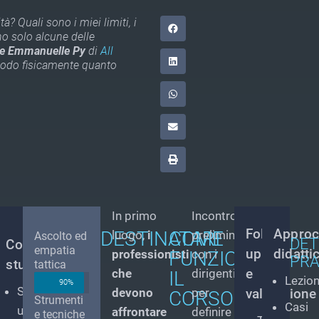
à? Quali sono i miei limiti, i
no solo alcune delle
e Emmanuelle Py
di
All
modo fisicamente quanto
In primo
Incontro
Follow-
Approc
DESTINATARI
COME
luogo,
i
preliminare
Ascolto ed
DET
lità
Competenze
empatia
up
didatti
professionisti
FUNZIONA
con i
PRA
luppate
studiate
tattica
e
che
dirigenti
E
IL
Lezion
90%
aggiore
Seguire
devono
per
valutazione
CORSO
za
Strumenti
Casi
oesione
un
affrontare
definire
e tecniche