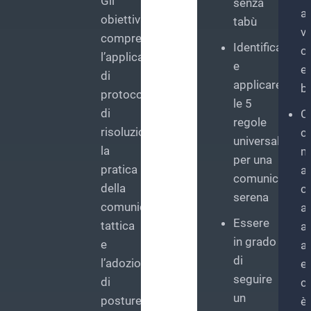
Gli
senza
ag
obiettivi
tabù
vi
comprendono
Identificare
co
l’applicazione
e
e
di
applicare
br
protocolli
le 5
di
C
regole
risoluzione,
c
universali
la
m
per una
pratica
a
comunicazion
della
c
serena
comunicazione
a
Essere
tattica
ag
in grado
e
al
di
l’adozione
e
seguire
di
c
un
posture
è