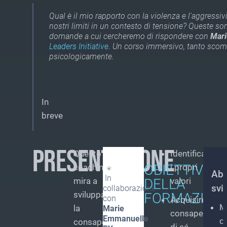
Qual è il mio rapporto con la violenza e l'aggressivit
nostri limiti in un contesto di tensione? Queste so
domande a cui cercheremo di rispondere con
Mari
Leaders Initiative
. Un corso immersivo, tanto sco
psicologicamente.
In
breve
PRESENTAZIONE
Questo
Identificare
OBIETTIVI
coaching
i propri
Abi
In
mira a
DELLA
valori
svi
collaborazione
sviluppare
FORMAZION
con
Acquisire
M
la
Marie
consapevolez
Emmanuelle
c
consapevolezza