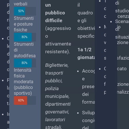
Test
di
verbali
alore
protocollo
un
il
di
studio
di
50%
pubblico
quadro
conoscenz
Strumenti
ombattimento)
risoluzione
difficile
e gli
Scenar
e posture
Modulo
comune
(aggressivo
obiettivi
di
fisiche
na
di
o
specifici.
situaz
80%
isione
Comprendere
valutazione
attivamente
Strumenti
ermanentemente
le
1a 1/2
di
della
resistente).
iversa
dinamiche
autodifesa
giornata
soddisfazi
ei
del
80%
Biglietterie,
Certificato
ropri
conflitto
Intensità
Accoglienza
trasporti
fisica
di
ompagni
e
Praticare
pubblici,
moderata
formazione
presentazione
(pubblico
la
polizia
personalizz
quadra
sportivo)
dei
comunicazione
municipale,
60%
formatori
omprendere
tattica
dipartimenti
governativi,
Sviluppo
Imparare
ifferenze
lavoratori
congiunto
a
a
stradali,
del