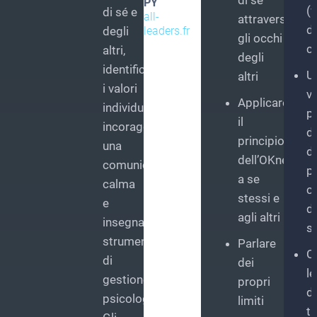
di sé
PY
(v
di sé e
all-
attraverso
di
degli
leaders.fr
gli occhi
c
altri,
degli
identificando
U
altri
i valori
v
Applicare
individuali,
p
il
incoraggiando
d
principio
una
d
dell’OKness
comunicazione
p
a se
calma
c
stessi e
e
di
agli altri
insegnando
s
strumenti
Parlare
C
di
dei
le
gestione
propri
d
psicologica.
limiti
tr