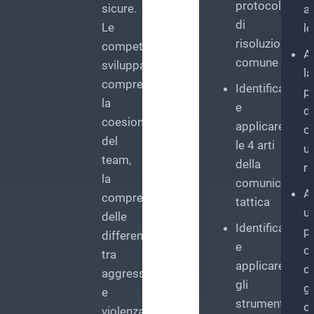
protocollo
sicure.
af
di
Le
lo
risoluzione
competenze
A
comune
sviluppate
la
comprendono
Identificare
p
la
e
d
coesione
applicare
c
del
le 4 arti
u
team,
della
r
la
comunicazion
A
comprensione
tattica
u
delle
Identificare
p
differenze
e
c
tra
applicare
di
aggressività
gli
g
e
strumenti
d
violenza