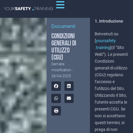
1. Introduzione
Documenti
Benvenuti su
CONDIZIONI
[
yoursafety
GENERALI DI
.training
](il “Sito
UTILIZZO
Web”). Le presenti
(CGU)
Condizioni
Dernière
generali di utilizzo
modification :
(CGU) regolano
28/04/2025
l’accesso e
l’utilizzo del Sito.
Utilizzando il Sito,
l’utente accetta le
presenti CGU. Se
non si accettano
questi termini, si
prega di non