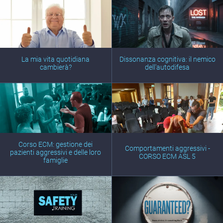
La mia vita quotidiana
Dissonanza cognitiva: il nemico
cambierà?
dell'autodifesa
Corso ECM: gestione dei
Comportamenti aggressivi -
pazienti aggressivi e delle loro
CORSO ECM ASL 5
famiglie