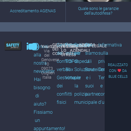
Quale sono le garanzie
Accreditamento AGENAS
dell'autodifesa?
Gestione
Formazione
Soluzione
Chi
Informativa
GESTIONE
AZIENDA
AFFRONTARE
SOLUZIONI
LEGALE
Iscriviti
YourSafety.training
DEI
LO
AZIENDALI
Via
dei
iniziale
per
siamo
sulla
CONFLITTI
alla
STRESS
del
Genovese,
conflitti
TOP©
ospedali
J.
privacy
nostra
10
REALIZZATO
09073
verbali
Box
Soluzione
Bouteiller
Cookie
newsletter
CON
DA
Cuglieri
BLUE CELLS
Italia
Gestione
virtuale
per
e i
Termini
Hai
dei
la
suoi
e
bisogno
conflitti
polizia
partner
condizioni
di
fisici
municipale
d'uso
aiuto?
Fissiamo
un
appuntamento!