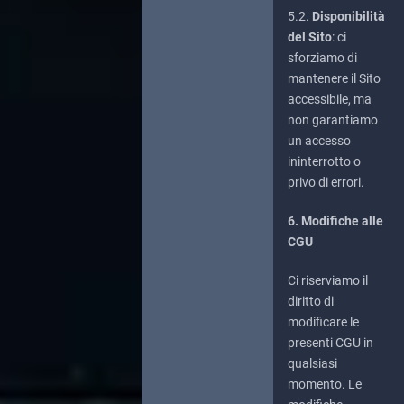
5.2.
Disponibilità
del Sito
: ci
sforziamo di
mantenere il Sito
accessibile, ma
non garantiamo
un accesso
ininterrotto o
privo di errori.
6. Modifiche alle
CGU
Ci riserviamo il
diritto di
modificare le
presenti CGU in
qualsiasi
momento. Le